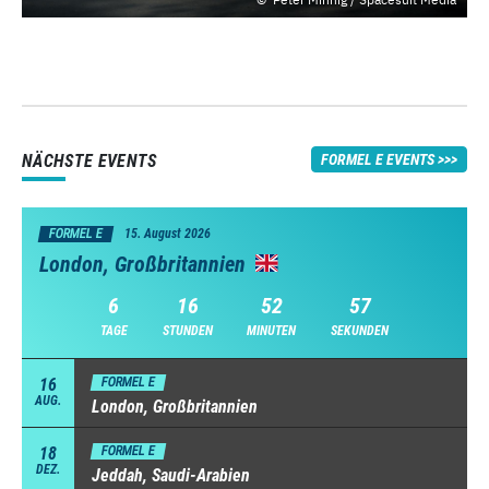
NÄCHSTE EVENTS
FORMEL E EVENTS
FORMEL E
15. August 2026
London, Großbritannien
6
16
52
57
TAGE
STUNDEN
MINUTEN
SEKUNDEN
16
FORMEL E
AUG.
London, Großbritannien
18
FORMEL E
DEZ.
Jeddah, Saudi-Arabien