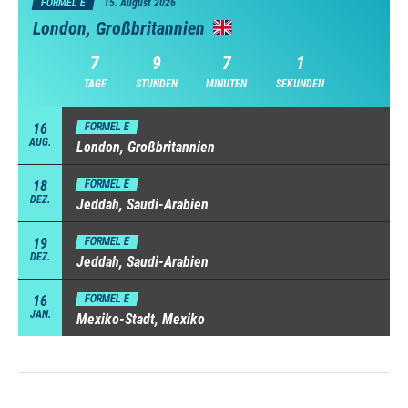
FORMEL E
15. August 2026
London, Großbritannien
7
9
6
59
TAGE
STUNDEN
MINUTEN
SEKUNDEN
16
FORMEL E
AUG.
London, Großbritannien
18
FORMEL E
DEZ.
Jeddah, Saudi-Arabien
19
FORMEL E
DEZ.
Jeddah, Saudi-Arabien
16
FORMEL E
JAN.
Mexiko-Stadt, Mexiko